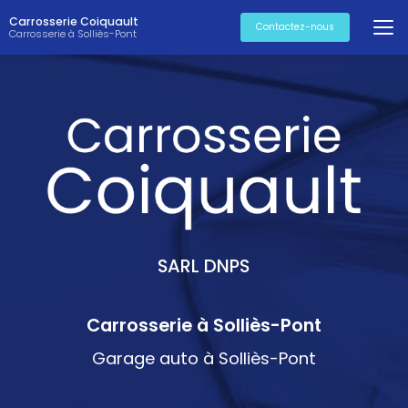
Aller
Carrosserie Coiquault
au
Contactez-nous
Carrosserie à Solliès-Pont
contenu
principal
SARL DNPS
Carrosserie à Solliès-Pont
Garage auto à Solliès-Pont