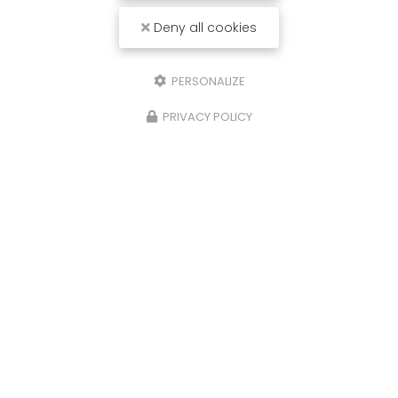
Deny all cookies
PERSONALIZE
PRIVACY POLICY
04/07/2024
Vidange automobile à Solliès-Pont
La carrosserie Coiquault vous présente sa
dernière
vidange automobile à Solliès-Pont.
Aujourd'hui votre
garage auto à Solliès-Pont
a
réalisé une vidange sur une Golf…
Toute l'actualité