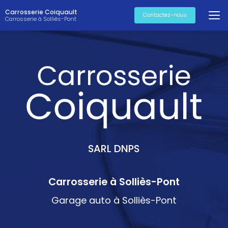
Aller
Carrosserie Coiquault
au
Contactez-nous
Carrosserie à Solliès-Pont
contenu
principal
SARL DNPS
Carrosserie à Solliès-Pont
Garage auto à Solliès-Pont