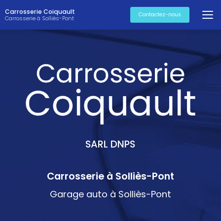
Aller
Carrosserie Coiquault
au
Contactez-nous
Carrosserie à Solliès-Pont
contenu
principal
SARL DNPS
Carrosserie à Solliès-Pont
Garage auto à Solliès-Pont