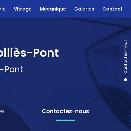
rie
Vitrage
Mécanique
Galeries
Contact
Contactez-nous
olliès-Pont
s-Pont
Contactez-nous
ONT