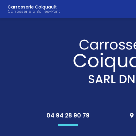
Navigation principal
Aller
Carrosserie Coiquault
au
Carrosserie à Solliès-Pont
contenu
principal
SARL DN
04 94 28 90 79