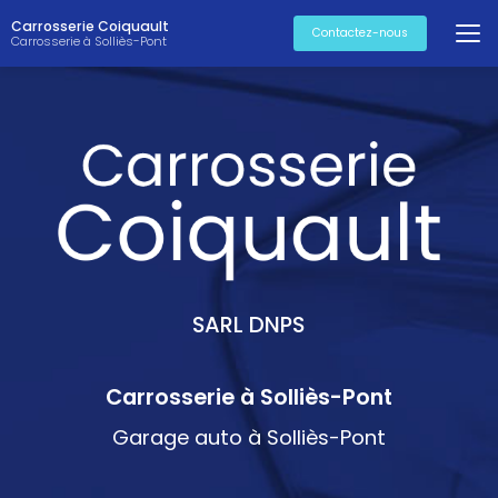
Aller
Carrosserie Coiquault
au
Contactez-nous
Carrosserie à Solliès-Pont
contenu
principal
SARL DNPS
Carrosserie à Solliès-Pont
Garage auto à Solliès-Pont