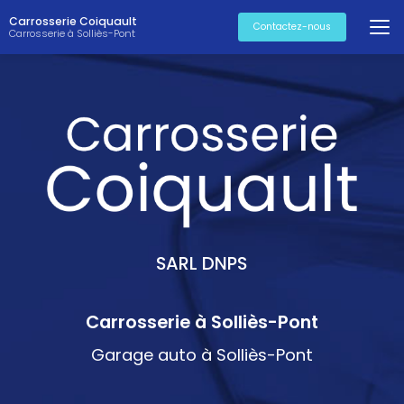
Aller
Carrosserie Coiquault
au
Contactez-nous
Carrosserie à Solliès-Pont
contenu
principal
SARL DNPS
Carrosserie à Solliès-Pont
Garage auto à Solliès-Pont