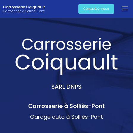
Aller
Carrosserie Coiquault
au
Contactez-nous
Carrosserie à Solliès-Pont
contenu
principal
SARL DNPS
Carrosserie à Solliès-Pont
Garage auto à Solliès-Pont