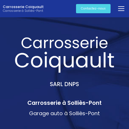
Aller
Carrosserie Coiquault
au
Contactez-nous
Carrosserie à Solliès-Pont
contenu
principal
SARL DNPS
Carrosserie à Solliès-Pont
Garage auto à Solliès-Pont