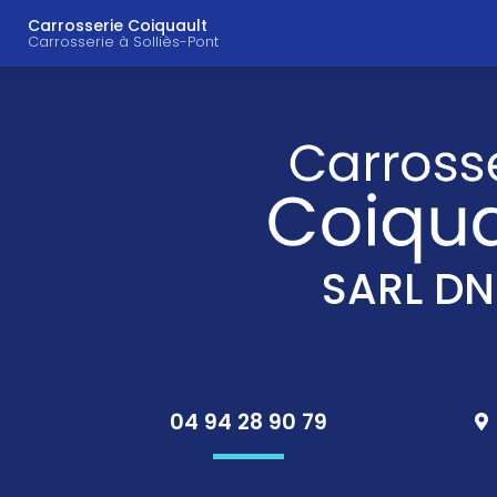
Navigation principal
Aller
Carrosserie Coiquault
au
Carrosserie à Solliès-Pont
contenu
principal
SARL DN
04 94 28 90 79