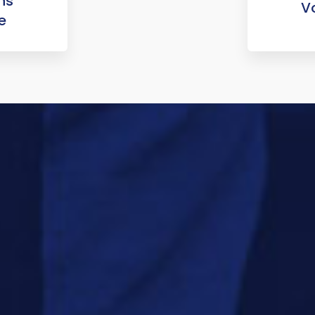
ns
Vo
e