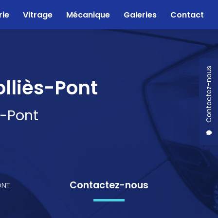
rie
Vitrage
Mécanique
Galeries
Contact
Contactez-nous
olliès-Pont
s-Pont
Contactez-nous
ONT