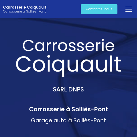
Aller
Carrosserie Coiquault
au
Contactez-nous
Carrosserie à Solliès-Pont
contenu
principal
SARL DNPS
Carrosserie à Solliès-Pont
Garage auto à Solliès-Pont