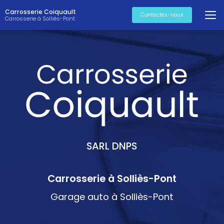
Aller
Carrosserie Coiquault
au
Contactez-nous
Carrosserie à Solliès-Pont
contenu
principal
SARL DNPS
Carrosserie à Solliès-Pont
Garage auto à Solliès-Pont