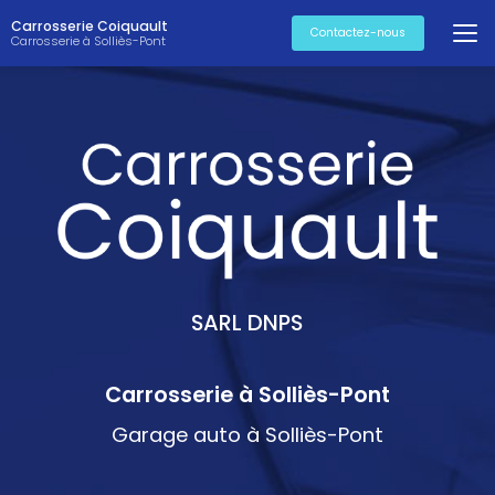
Aller
Carrosserie Coiquault
au
Contactez-nous
Carrosserie à Solliès-Pont
contenu
principal
SARL DNPS
Carrosserie à Solliès-Pont
Garage auto à Solliès-Pont