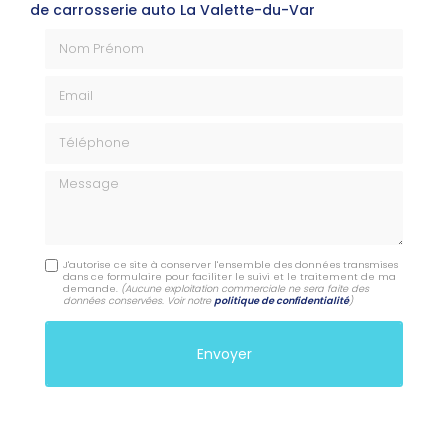
de carrosserie auto La Valette-du-Var
Nom Prénom
Email
Téléphone
Message
J'autorise ce site à conserver l'ensemble des données transmises
dans ce formulaire pour faciliter le suivi et le traitement de ma
demande.
(Aucune exploitation commerciale ne sera faite des
données conservées. Voir notre
politique de confidentialité
)