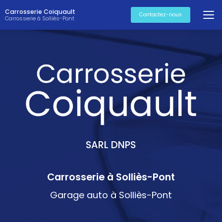
Aller
Carrosserie Coiquault
au
Contactez-nous
Carrosserie à Solliès-Pont
contenu
principal
SARL DNPS
Carrosserie à Solliès-Pont
Garage auto à Solliès-Pont