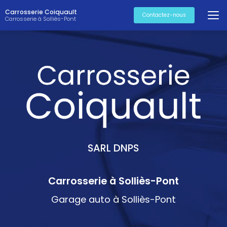
Aller
Carrosserie Coiquault
au
Contactez-nous
Carrosserie à Solliès-Pont
contenu
principal
SARL DNPS
Carrosserie à Solliès-Pont
Garage auto à Solliès-Pont