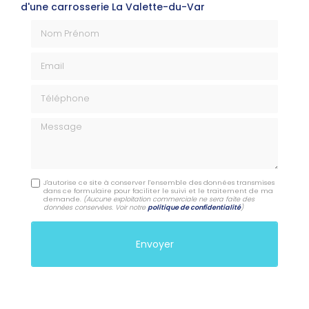
d'une carrosserie La Valette-du-Var
Nom Prénom
Email
Téléphone
Message
J'autorise ce site à conserver l'ensemble des données transmises
dans ce formulaire pour faciliter le suivi et le traitement de ma
demande.
(Aucune exploitation commerciale ne sera faite des
données conservées. Voir notre
politique de confidentialité
)