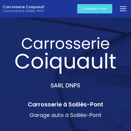
Aller
Carrosserie Coiquault
au
Contactez-nous
Carrosserie à Solliès-Pont
contenu
principal
SARL DNPS
Carrosserie à Solliès-Pont
Garage auto à Solliès-Pont