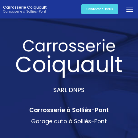
Aller
Carrosserie Coiquault
au
Contactez-nous
Carrosserie à Solliès-Pont
contenu
principal
SARL DNPS
Carrosserie à Solliès-Pont
Garage auto à Solliès-Pont