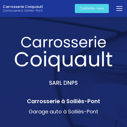
Aller
Carrosserie Coiquault
au
Contactez-nous
Carrosserie à Solliès-Pont
contenu
principal
SARL DNPS
Carrosserie à Solliès-Pont
Garage auto à Solliès-Pont