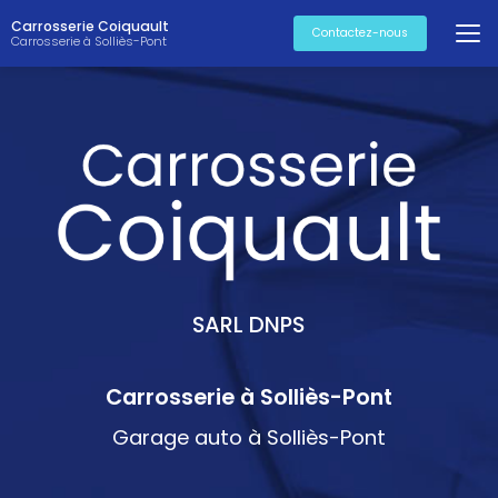
Aller
Carrosserie Coiquault
au
Contactez-nous
Carrosserie à Solliès-Pont
contenu
principal
SARL DNPS
Carrosserie à Solliès-Pont
Garage auto à Solliès-Pont