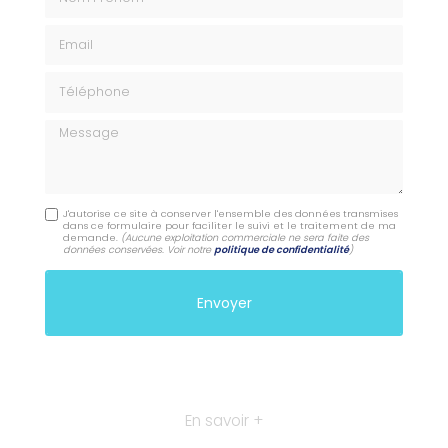
Email
Téléphone
Message
J'autorise ce site à conserver l'ensemble des données transmises
dans ce formulaire pour faciliter le suivi et le traitement de ma
demande.
(Aucune exploitation commerciale ne sera faite des
données conservées. Voir notre
politique de confidentialité
)
En savoir +